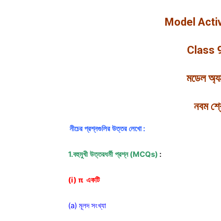
Model Activ
Class 
মডেল
অ্যা
নবম
শ্র
নীচের
প্রশ্নগুলির
উত্তর
লেখো
:
1.বহুমুখী
উত্তরধর্মী
প্রশ্ন
(MCQs)
:
(i)
π
একটি
(a) মূলদ সংখ্যা