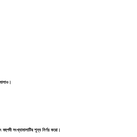
ামালাও।
ং
বহুপদী
সংখ্যামালাটির
শূন্য
নির্ণয়
করো।