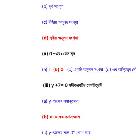
(b) পূর্ণ সংখ্যা
(c) বীজীয় অমূলদ সংখ্যা
(d)
তুরীয়
অমূলদ
সংখ্যা
(ii) 0 –
এর
n
তম
মূল
(a) 1
(
b) 0
(c) একটি অমূলদ সংখ্যা (d) এর অস্তিত্ব ন
(iii) y +7= 0
সমীকরণটির
লেখচিত্রটি
(a) y-অক্ষের সমান্তরাল
(b) x-
অক্ষের
সমান্তরাল
(c) y-অক্ষের সঙ্গে 0° কোণ করে