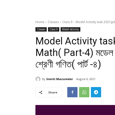
Home
Classes
Class 9
Model Activity task 2021(July) 
Classes
Class 9
Model Activity
Model Activity tas
Math( Part-4) মডেল অ্য
শ্রেণী গণিত( পার্ট -৪)
By
Smriti Mazumder
August 6, 2021
Share