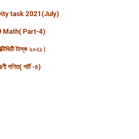
ity task 2021(July)
9 Math( Part-4)
ক্টিভিটি
টাস্ক
২০২১
|
েণী
গণিত( পার্ট -৪)