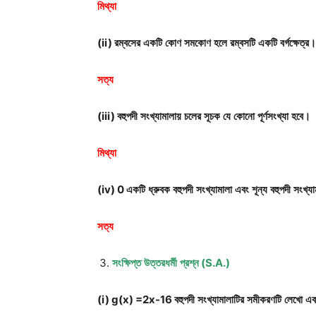
মিথ্যা
(ii)
রম্বসের
একটি
কোণ
সমকোণ
হলে
রম্বসটি
একটি
বর্গক্ষেত্র।
সত্য
(iii)
বহুপদী
সংখ্যামালায়
চলের
সূচক
যে
কোনো
পূর্ণসংখ্যা
হবে।
মিথ্যা
(iv) 0
একটি
ধ্রুবক
বহুপদী
সংখ্যামালা
এবং
শূন্য
বহুপদী
সংখ্য
সত্য
সংক্ষিপ্ত
উত্তরধর্মী
প্রশ্ন
(S.A.)
(i) g(x) =2x-16
বহুপদী
সংখ্যামালাটির
সমীকরণটি
লেখো
এব