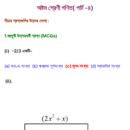
অষ্টম শ্রেণী গণিত( পার্ট -৪)
নীচের
প্রশ্নগুলির
উত্তর
লেখো
:
1.বহুমুখী
উত্তরধর্মী
প্রশ্ন
(MCQs)
(i) -2/3
একটি
–
(a) অখণ্ড সংখ্যা (b) ঋণাত্মক পূর্ণসংখ্যা
(c)
মূলদ
সংখ্যা
(d) স্বাভাবিক সংখ্যা
(ii).