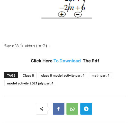
উত্তর: নির্ণেয় ভাগফল (m-2) ।
Click Here
To Download
The Pdf
TAGS
Class 8
class 8 model activity part 4
math part 4
model activity 2021 july part 4