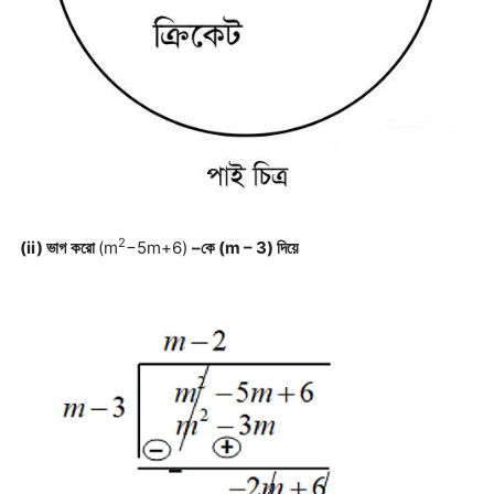
2
(ii)
ভাগ
করো
(m
−5m+6)
–
কে
(m – 3)
দিয়ে