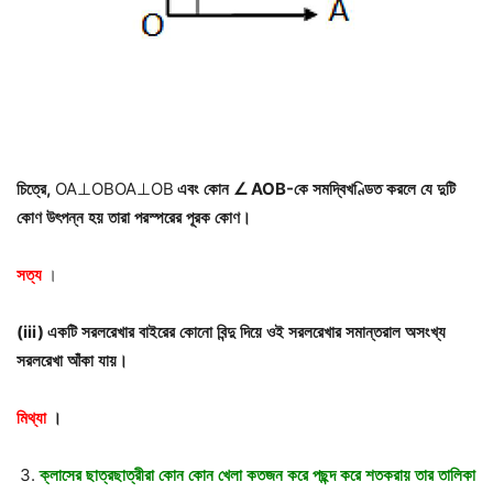
চিত্রে
,
OA⊥OBOA⊥OB
এবং
কোন
∠
AOB-
কে
সমদ্বিখণ্ডিত
করলে
যে
দুটি
কোণ
উৎপন্ন
হয়
তারা
পরস্পরের
পূরক
কোণ।
সত্য
।
(iii)
একটি
সরলরেখার
বাইরের
কোনো
বিন্দু
দিয়ে
ওই
সরলরেখার
সমান্তরাল
অসংখ্য
সরলরেখা
আঁকা
যায়।
মিথ্যা
।
ক্লাসের
ছাত্রছাত্রীরা
কোন
কোন
খেলা
কতজন
করে
পছন্দ
করে
শতকরায়
তার
তালিকা