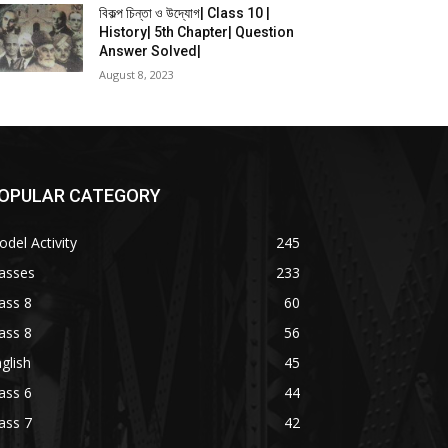
বিকল্প চিন্তা ও উদ্যোগ| Class 10 |
History| 5th Chapter| Question
Answer Solved|
August 8, 2023
OPULAR CATEGORY
del Activity
245
asses
233
ass 8
60
ass 8
56
glish
45
ass 6
44
ass 7
42