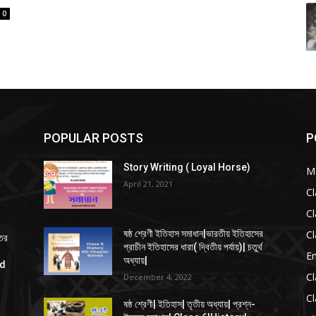
0
POPULAR POSTS
P
Story Writing ( Loyal Horse)
Mo
April 21, 2021
Cl
Cl
Cl
ষষ্ঠ শ্রেণী ইতিহাস সমাধান|ভারতীয় ইতিহাসের
্তর
প্রাচীন ইতিহাসের ধারা( দ্বিতীয় পর্যায়)| চতুর্থ
En
অধ্যায়|
ed
Cl
December 4, 2022
Cl
ষষ্ঠ শ্রেণী| ইতিহাস| তৃতীয় অধ্যায়| প্রশ্ন-