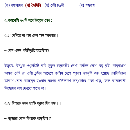
(ক) ব্যাসদেব
(
খ
)
জৈমিনি
(গ) দেবী চণ্ডী (ঘ) গজরাজ
২
.
কমবেশি
২০টি
শব্দে
উত্তর
লেখ
:
২
.
১
‘
দেখিতে
না
পায়
কেহ
অঙ্গ
আপনার।
–
কেন
এমন
পরিস্থিতি
হয়েছিল
?
উত্তর: উদ্ধৃত পঙ্কতিটি কবি মুকুন্দ চক্রবর্তীর লেখা ‘কলিঙ্গ দেশে ঝড় বৃষ্টি’ কাব্যাংশে
আমরা দেখি যে দেবী চন্ডীর আদেশে কলিঙ্গ দেশে প্রবল ঝড়বৃষ্টি শুরু হয়েছে।চারিদিকের
আকাশ মেঘে আচ্ছন্ন হওয়ায় সমগ্র কলিঙ্গদেশ অন্ধকারে ঢাকা পড়ে, ফলে কলিঙ্গবাসী
নিজেদের অঙ্গ দেখতে পাচ্ছে না।
২
.
২
‘
বিপাকে
ভবন
ছাড়ি
প্রজা
দিল
রড়।।
–
প্রজারা
কোন
বিপাকে
পড়েছিল
?