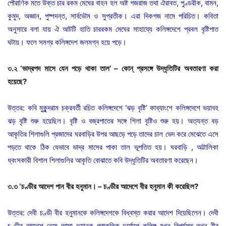
পৌরাণিক মতে উক্ত চার রকম মেঘের বাহন হল অষ্ট গজরাজ তথা ঐরাবত, পুণ্ডরীক, বামন,
কুমুদ, অজ্ঞান, পুষ্পদন্ত, সার্বভৌম ও সুপ্রতীক। এরা দিকগজ নামে পরিচিত। কবিতা
অনুসারে বলা যায় ঐ আটটি হাতি চাররকম মেঘের সাহায্যে কলিঙ্গদেশে প্রবল বৃষ্টিপাত
ঘটায়। ফলে সমগ্র কলিঙ্গদেশ জলমগ্ন হয়ে পড়ে।
৩
.
২
‘
ভাদ্রপদ
মাসে
যেন
পড়ে
থাকা
তাল
’ –
কোন্
প্রসঙ্গে
উদ্ধৃতিটির
অবতারণা
করা
হয়েছে
?
উত্তর: কবি মুকুন্দরাম চক্রবর্তী রচিত কলিঙ্গদেশে ‘ঝড় বৃষ্টি’ কাব্যাংশে কলিঙ্গদেশে ভয়াবহ
ঝড় বৃষ্টি শুরু হয়েছিল। বৃষ্টি ও বজ্রপাতের সঙ্গে শিলা বৃষ্টিও শুরু হয়। অত্যন্ত বড়
আকৃতির শিলাগুলি প্রজাদের ঘরবাড়ির উপর আছড়ে পড়ে তাদের চাল ভেদ করে মেঝেতে এসে
পড়তে থাকে ঠিক যেভাবে ভাদ্র মাসের পাকা তাল ভূপতিত হয়। ঘরবাড়ি , অট্টালিকা
ধ্বংসকারী বিশাল শিলাগুলির আকৃতি বোঝাতে কবি উদ্ধৃতিটির অবতারণা করেছেন।
৩
.
৩
‘
চণ্ডীর
আদেশ
পান
বীর
হনুমান।
–
চণ্ডীর
আদেশে
বীর
হনুমান
কী
করেছিল
?
উত্তর: দেবী চণ্ডী বীর হনুমানকে কলিঙ্গদেশকে বিধ্বস্ত করার আদেশ দিয়েছিলেন। দেবী
চণ্ডীর আদেশে নেমে আসা ভয়ানক প্রাকৃতিক দুর্যোগে কলিঙ্গ যখন বিপর্যস্ত তখন বীর