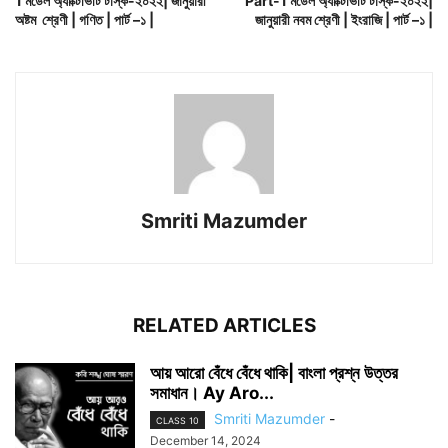
1 মডেল অ্যাক্টিভিটি টাস্ক-২০২২| জানুয়ারী
Part-1 মডেল অ্যাক্টিভিটি টাস্ক-২০২২|
অষ্টম শ্রেণী | গণিত | পার্ট –১ |
জানুয়ারী নবম শ্রেণী | ইংরাজি | পার্ট –১ |
Smriti Mazumder
RELATED ARTICLES
আয় আরো বেঁধে বেঁধে থাকি| বাংলা প্রশ্ন উত্তর
সমাধান। Ay Aro...
Smriti Mazumder
-
CLASS 10
December 14, 2024