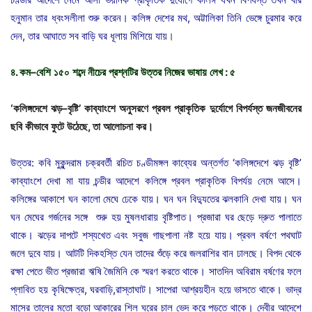
হনুমান তার ধ্বংসলীলা শুরু করেন। কলিঙ্গ দেশের মথ, অট্টালিকা তিনি ভেঙ্গে চুরমার করে
দেন, তার আঘাতে সব বাড়ি ঘর ধূলায় মিশিয়ে যায়
।
৪
.
কম
–
বেশি
১৫০
শব্দে
নীচের
প্রশ্নটির
উত্তর
নিজের
ভাষায়
লেখ
:
৫
‘
কলিঙ্গদেশে
ঝড়
–
বৃষ্টি
’
কাব্যাংশে
অনুসরণে
প্রবল
প্রাকৃতিক
দুর্যোগে
বিপর্যস্ত
জনজীবনের
ছবি
কীভাবে
ফুটে
উঠেছে
,
তা
আলোচনা
কর।
উত্তর: কবি মুকুন্দরাম চক্রবর্তী রচিত চণ্ডীমঙ্গল কাব্যের অন্তর্গত ‘কলিঙ্গদেশে ঝড় বৃষ্টি’
কাব্যাংশে দেখা মা যায় চন্ডীর আদেশে কলিঙ্গে প্রবল প্রাকৃতিক বিপর্যয় নেমে আসে।
কলিঙ্গের আকাশে ঘন কালো মেঘে ঢেকে যায়। ঘন ঘন বিদ্যুতের ঝলকানি দেখা যায়। ঘন
ঘন মেঘের গর্জনের সঙ্গে শুরু হয় মুষলধারায় বৃষ্টিপাত। প্রজারা ঘর ছেড়ে দ্রুত পালাতে
থাকে। ঝড়ের দাপটে শস্যখেত এবং সবুজ গাছপালা নষ্ট হয়ে যায়। প্রবল বর্ষণে পথঘাট
জলে দুবে যায়। আটটি দিকহস্তি যেন তাদের শুঁড়ে করে জলরাশির বান ঢালছে। বিপদ থেকে
রক্ষা পেতে ভীত প্রজারা ঋষি জৈমিনি কে স্মরণ করতে থাকে। সাতদিন অবিরাম বর্ষণের ফলে
প্লাবিত হয় কৃষিক্ষেত্র, ঘরবাড়ি,রাস্তাঘাট। সাপেরা আশ্রয়হীন হয়ে ভাসতে থাকে। ভাদ্র
মাসের তালের মতো বড়ো আকারের শিল ঘরের চাল ভেদ করে পড়তে থাকে। দেবীর আদেশে