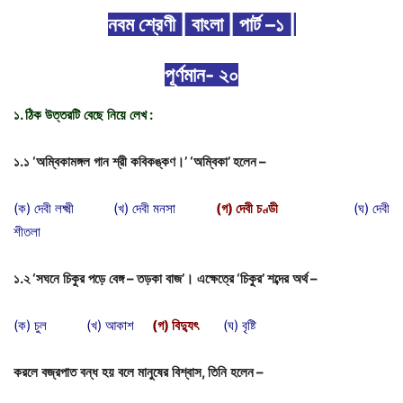
নবম শ্রেণী | বাংলা | পার্ট –১ |
পূর্ণমান- ২০
১
.
ঠিক
উত্তরটি
বেছে
নিয়ে
লেখ
:
১
.
১
‘
অম্বিকামঙ্গল
গান
শ্রী
কবিকঙ্কণ।
’ ‘
অম্বিকা
’
হলেন
–
(ক) দেবী লক্ষ্মী (খ) দেবী মনসা
(
গ
)
দেবী
চণ্ডী
(ঘ) দেবী
শীতলা
১
.
২
‘
সঘনে
চিকুর
পড়ে
বেঙ্গ
–
তড়কা
বাজ
’
।
এক্ষেত্রে
‘
চিকুর
’
শব্দের
অর্থ
–
(ক) চুল (খ) আকাশ
(
গ
)
বিদ্যুৎ
(ঘ) বৃষ্টি
করলে
বজ্রপাত
বন্ধ
হয়
বলে
মানুষের
বিশ্বাস
,
তিনি
হলেন
–