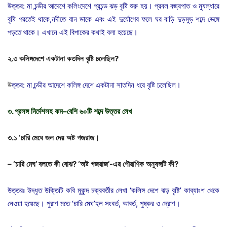
উত্তর: মা চন্ডীর আদেশে কলিংদেশে প্রচন্ড ঝড় বৃষ্টি শুরু হয়। প্রবল বজ্রপাত ও মুষল্ধারে
বৃষ্টি পরতেই থাকে,নদীতে বান ডাকে এবং এই দুর্যোগের ফলে ঘর বাড়ি দুড়মুড় শব্দে ভেঙ্গে
পড়তে থাকে। এখানে এই বিপাকের কথাই বলা হয়েছে।
২
.
৩
কলিঙ্গদেশে
একটানা
কতদিন
বৃষ্টি
চলেছিল
?
উ
ত্তর: মা চন্ডীর আদেশে কলিঙ্গ দেশে একটানা সাতদিন ধরে বৃষ্টি চলেছিল।
৩
.
প্রসঙ্গ
নির্দেশসহ
কম
–
বেশি
৬০টি
শব্দে
উত্তর
লেখ
৩
.
১
‘
চারি
মেঘে
জল
দেয়
অষ্ট
গজরাজ।
– ‘
চারি
মেঘ
’
বলতে
কী
বোঝ
? ‘
অষ্ট
গজরাজ
’-
এর
পৌরাণিক
অনুষঙ্গটি
কী
?
উত্তরঃ উদ্ধৃত উক্তিটি কবি মুকুন্দ চক্রবর্তীর লেখা ‘কলিঙ্গ দেশে ঝড় বৃষ্টি’ কাব্যাংশ থেকে
নেওয়া হয়েছে। পুরাণ মতে ‘চারি মেঘ’হল সংবর্ত, আবর্ত, পুষ্কর ও দ্রোণ।