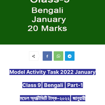
Model Activity Task 2022 January
Class 9| Bengali | Part-1
মডেল অ্যাক্টিভিটি টাস্ক-২০২২| জানুয়ারী