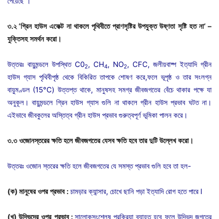
পেয়েছে ।
৩
.
২
‘
গ্রিন
হাউস
এফেক্ট
না
থাকলে
পৃথিবীতে
প্রাণসৃষ্টির
উপযুক্ত
উষ্ণতা
সৃষ্টি
হত
না
‘ –
যুক্তিসহ
সমর্থন
করো।
উত্তরঃ বায়ুমন্ডলে উপস্থিত C0
, CH
, NO
, CFC, জলীয়বাষ্প ইত্যাদি গ্রীন
2
4
2
হাউস গ্যাস পৃথিবীপৃষ্ঠ থেকে বিকিরিত তাপকে শোষণ করে,ফলে ভূপৃষ্ঠ ও তার সংলগ্ন
বায়ুমণ্ডল (15°C) উত্তপ্ত থাকে, মানুষসহ সমগ্র জীবজগতের বেঁচে থাকার পক্ষে যা
অনুকূল। বায়ুমন্ডলে গ্রিন হাউস গ্যাস গুলি না থাকলে গ্রীন হাউস প্রভাব ঘটত না।
এইভাবে জীবকুলের অস্তিত্ব গ্রীন হাউস প্রভাব গুরুত্বপূর্ণ ভূমিকা পালন করে।
৩
.
৩
ওজোনস্তরের
ক্ষতি
হলে
জীবজগতের
যেসব
ক্ষতি
হবে
তার
দুটি
উল্লেখ
করো।
উত্তরঃ ওজোন স্তরের ক্ষতি হলে জীবজগতের যে সমস্ত প্রভাব গুলি হবে তা হল-
(
ক
)
মানুষের
ওপর
প্রভাব
:
চামড়ার ক্যান্সার, চোখে ছানি পড়া ইত্যাদি রোগ হতে পারে l
(
খ
)
উদ্ভিদের
ওপর
প্রভাব
:
সালোকসংশ্লেষ প্রক্রিয়া ব্যাহত হবে ফলে উদ্ভিদ জগতের