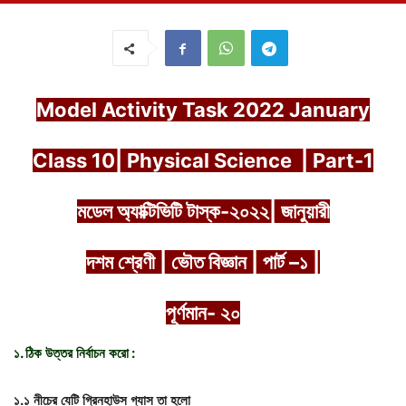
Model Activity Task 2022 January
Class 10| Physical Science | Part-1
মডেল অ্যাক্টিভিটি টাস্ক-২০২২| জানুয়ারী
দশম শ্রেণী | ভৌত বিজ্ঞান | পার্ট –১ |
পূর্ণমান- ২০
১
.
ঠিক
উত্তর
নির্বাচন
করো
:
১
.
১
নীচের
যেটি
গ্রিনহাউস
গ্যাস
তা
হলো