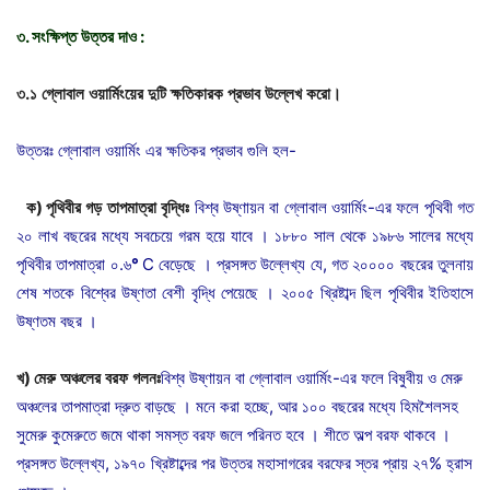
৩
.
সংক্ষিপ্ত
উত্তর
দাও
:
৩
.
১
গ্লোবাল
ওয়ার্মিংয়ের
দুটি
ক্ষতিকারক
প্রভাব
উল্লেখ
করো।
উত্তরঃ গ্লোবাল ওয়ার্মিং এর ক্ষতিকর প্রভাব গুলি হল-
ক
)
পৃথিবীর
গড়
তাপমাত্রা
বৃদ্ধিঃ
বিশ্ব উষ্ণায়ন বা গ্লোবাল ওয়ার্মিং-এর ফলে পৃথিবী গত
২০ লাখ বছরের মধ্যে সবচেয়ে গরম হয়ে যাবে । ১৮৮০ সাল থেকে ১৯৮৬ সালের মধ্যে
পৃথিবীর তাপমাত্রা ০.৬
°
C বেড়েছে । প্রসঙ্গত উল্লেখ্য যে, গত ২০০০০ বছরের তুলনায়
শেষ শতকে বিশ্বের উষ্ণতা বেশী বৃদ্ধি পেয়েছে । ২০০৫ খ্রিষ্টাব্দ ছিল পৃথিবীর ইতিহাসে
উষ্ণতম বছর ।
খ
)
মেরু
অঞ্চলের
বরফ
গলনঃ
বিশ্ব উষ্ণায়ন বা গ্লোবাল ওয়ার্মিং-এর ফলে বিষুবীয় ও মেরু
অঞ্চলের তাপমাত্রা দ্রুত বাড়ছে । মনে করা হচ্ছে, আর ১০০ বছরের মধ্যে
হিমশৈল
সহ
সুমেরু কুমেরুতে জমে থাকা সমস্ত বরফ জলে পরিনত হবে । শীতে অল্প বরফ থাকবে ।
প্রসঙ্গত উল্লেখ্য, ১৯৭০ খ্রিষ্টাব্দের পর উত্তর মহাসাগরের বরফের স্তর প্রায় ২৭% হ্রাস