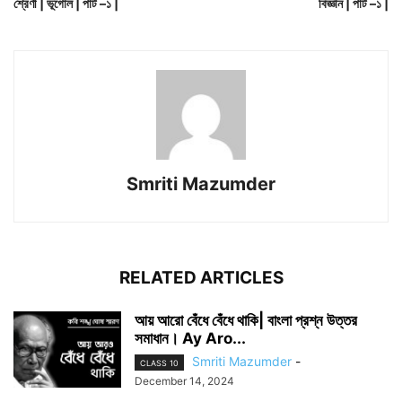
শ্রেণী | ভূগোল | পার্ট –১ |
বিজ্ঞান | পার্ট –১ |
Smriti Mazumder
RELATED ARTICLES
আয় আরো বেঁধে বেঁধে থাকি| বাংলা প্রশ্ন উত্তর
সমাধান। Ay Aro...
Smriti Mazumder
-
CLASS 10
December 14, 2024