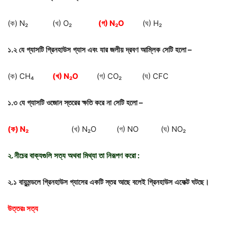
(ক) N₂ (খ) O₂
(
গ
) N
₂
O
(ঘ) H₂
১
.
২
যে
গ্যাসটি
গ্রিনহাউস
গ্যাস
এবং
যার
জলীয়
দ্রবণ
আম্লিক
সেটি
হলো
–
(ক) CH₄
(
খ
) N
₂
O
(গ) CO₂ (ঘ) CFC
১
.
৩
যে
গ্যাসটি
ওজোন
স্তরের
ক্ষতি
করে
না
সেটি
হলো
–
(
ক
) N
₂
(খ) N₂O (গ) NO (ঘ) NO₂
২
.
নীচের
বাক্যগুলি
সত্য
অথবা
মিথ্যা
তা
নিরূপণ
করো
:
২
.
১
বায়ুমন্ডলে
গ্রিনহাউস
গ্যাসের
একটি
স্তর
আছে
বলেই
গ্রিনহাউস
এফেক্ট
ঘটছে।
উত্তরঃ
সত্য