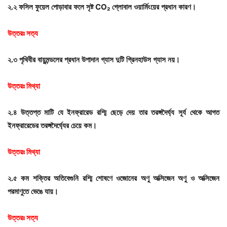
২
.
২
ফসিল
ফুয়েল
পোড়াবার
ফলে
সৃষ্ট
CO
₂
গ্লোবাল
ওয়ার্মিংয়ের
প্রধান
কারণ।
উত্তরঃ
সত্য
২
.
৩
পৃথিবীর
বায়ুমন্ডলের
প্রধান
উপাদান
গ্যাস
দুটি
গ্রিনহাউস
গ্যাস
নয়।
উত্তরঃ
মিথ্যা
২
.
৪
উত্তপ্ত
মাটি
যে
ইনফ্রারেড
রশ্মি
ছেড়ে
দেয়
তার
তরঙ্গদৈর্ঘ্য
সূর্য
থেকে
আগত
ইনফ্রারেডের
তরঙ্গদৈর্ঘ্যের
চেয়ে
কম।
উত্তরঃ
মিথ্যা
২
.
৫
কম
শক্তির
অতিবেগুনি
রশ্মি
শোষণে
ওজোনের
অণু
অক্সিজেন
অণু
ও
অক্সিজেন
পরমাণুতে
ভেঙে
যায়।
উত্তরঃ
সত্য