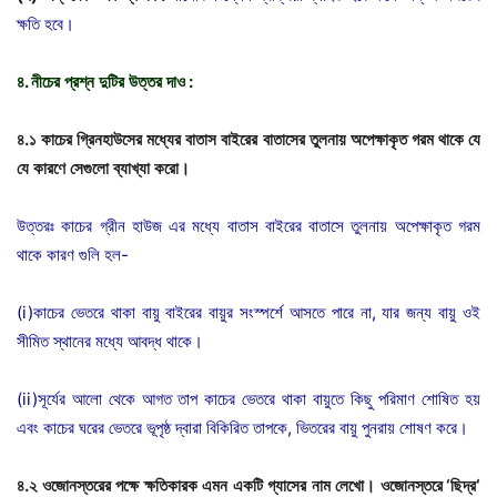
ক্ষতি হবে।
৪
.
নীচের
প্রশ্ন
দুটির
উত্তর
দাও
:
৪
.
১
কাচের
গ্রিনহাউসের
মধ্যের
বাতাস
বাইরের
বাতাসের
তুলনায়
অপেক্ষাকৃত
গরম
থাকে
যে
যে
কারণে
সেগুলো
ব্যাখ্যা
করো।
উত্তরঃ কাচের গ্রীন হাউজ এর মধ্যে বাতাস বাইরের বাতাসে তুলনায় অপেক্ষাকৃত গরম
থাকে কারণ গুলি হল-
(i)কাচের ভেতরে থাকা বায়ু বাইরের বায়ুর সংস্পর্শে আসতে পারে না, যার জন্য বায়ু ওই
সীমিত স্থানের মধ্যে আবদ্ধ থাকে।
(ii)সূর্যের আলো থেকে আগত তাপ কাচের ভেতরে থাকা বায়ুতে কিছু পরিমাণ শোষিত হয়
এবং কাচের ঘরের ভেতরে ভূপৃষ্ঠ দ্বারা বিকিরিত তাপকে, ভিতরের বায়ু পুনরায় শোষণ করে।
৪
.
২
ওজোনস্তরের
পক্ষে
ক্ষতিকারক
এমন
একটি
গ্যাসের
নাম
লেখো।
ওজোনস্তরে
‘
ছিদ্র
‘