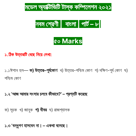
মডেল অ্যাক্টিভিটি টাস্ক কম্পিলেশন ২০২১
নবম শ্রেণী | বাংলা | পার্ট – ৮|
৫০ Marks
১
.
ঠিক
উত্তরটি
বেছে
নিয়ে
লেখা
:
১.১ঈশান হল—
ক
)
উত্তর
–
পূর্বকোণ
খ) উত্তর-পশ্চিম কোণ গ) দক্ষিণ-পূর্ব কোণ ঘ)
পশ্চিম কোণ
১
.
২
‘
আজ
আমার
সংসার
চলবে
কীভাবে
?’ –
প্রশ্নটি
করেছে
ক) সূচক খ) জানুক
গ
)
ধীবর
ঘ) রাজশ্যালক
১
.
৩
‘
বন্ধুগণ
হাসবেন
না।
–
একথা
বলেছে।