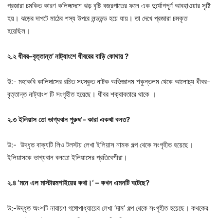
প্রজারা চমকিত কারণ কলিঙ্গদেশে ঝড় বৃষ্টি বজ্রপাতের ফলে এক দুর্যোগপূর্ণ আবহাওয়ার সৃষ্টি
হয়। ঝড়ের দাপটে মাঠের শস্য উপরে লন্ডভন্ড হয়ে যায়। তা দেখে প্রজারা চমকৃত
হয়েছিল।
২
.
২
ধীবর
–
বৃত্তান্ত
’
নাট্যাংশে
ধীবরের
বাড়ি
কোথায়
?
উ:- মহাকবি কালিদাসের রচিত সংস্কৃত নাটক অভিজ্ঞানম শকুন্তলম থেকে আলোচ্য ধীবর-
বৃত্তান্ত নাট্যাংশ টি সংগৃহীত হয়েছে। ধীবর শক্রাবতারে থাকে ।
২
.
৩
ইলিয়াস
তো
ভাগ্যবান
পুরুষ
‘-
কারা
একথা
বলত
?
উ:- উদ্ধৃত বাক্যটি লিও টলস্টয় লেখা ইলিয়াস নামক গল্প থেকে সংগৃহীত হয়েছে।
ইলিয়াসকে ভাগ্যবান বলতো ইলিয়াসের প্রতিবেশীরা।
২
.
৪
‘
মনে
এল
মাস্টারমশাইয়ের
কথা।
‘ –
কখন
এমনটি
ঘটেছে
?
উ:-উদ্ধৃত অংশটি নারায়ণ গঙ্গোপাধ্যায়ের লেখা ‘দাম’ গল্প থেকে সংগৃহীত হয়েছে। কথকের