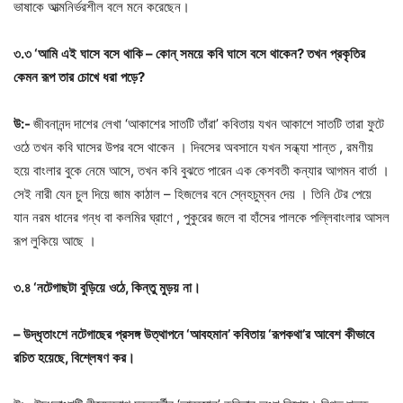
ভাষাকে আত্মনির্ভরশীল বলে মনে করেছেন।
৩
.
৩
‘
আমি
এই
ঘাসে
বসে
থাকি
–
কোন্
সময়ে
কবি
ঘাসে
বসে
থাকেন
?
তখন
প্রকৃতির
কেমন
রূপ
তার
চোখে
ধরা
পড়ে
?
উ
:-
জীবনানন্দ দাশের লেখা ‘আকাশের সাতটি তাঁরা’ কবিতায় যখন আকাশে সাতটি তারা ফুটে
ওঠে তখন কবি ঘাসের উপর বসে থাকেন । দিবসের অবসানে যখন সন্ধ্যা শান্ত , রমণীয়
হয়ে বাংলার বুকে নেমে আসে, তখন কবি বুঝতে পারেন এক কেশবতী কন্যার আগমন বার্তা ।
সেই নারী যেন চুল দিয়ে জাম কাঠাল – হিজলের বনে স্নেহচুম্বন দেয় । তিনি টের পেয়ে
যান নরম ধানের গন্ধ বা কলমির ঘ্রাণে , পুকুরের জলে বা হাঁসের পালকে পল্লিবাংলার আসল
রূপ লুকিয়ে আছে ।
৩
.
৪
‘
নটেগাছটা
বুড়িয়ে
ওঠে
,
কিন্তু
মুড়য়
না।
–
উদ্ধৃতাংশে
নটেগাছের
প্রসঙ্গ
উত্থাপনে
‘
আবহমান
’
কবিতায়
‘
রূপকথা
’
র
আবেশ
কীভাবে
রচিত
হয়েছে
,
বিশ্লেষণ
কর।