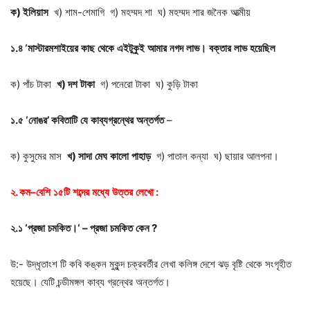
ক
)
ইলিয়াস
খ) শাম-শেমাগি গ) মহম্মদ শা ঘ) মহম্মদ শার জনৈক আত্মীয়
১
.
৪
‘
মাস্টারমশাইয়ের
কাছ
থেকে
এইটুকুই
আমার
নগদ
লাভ।
বক্তার
লাভ
হয়েছিল
ক) পাঁচ টাকা
খ
)
দশ
টাকা
গ) পনেরো টাকা ঘ) কুড়ি টাকা
১
.
৫
‘
নোঙর
’
কবিতাটি
যে
কাব্যগ্রন্থের
অন্তর্গত
–
ক) কুসুমের মাস
খ
)
সাদা
মেঘ
কালো
পাহাড়
গ) পাতাল কন্যা ঘ) ছায়ার আলপনা।
২
.
কম
–
বেশি
১৫টি
শব্দের
মধ্যে
উত্তর
লেখাে
:
২
.
১
‘
প্রজা
চমকিত।
‘ –
প্রজা
চমকিত
কেন
?
উ:- উদ্ধৃতাংশ টি কবি কঙ্কন মুকুন্দ চক্রবর্তীর লেখা কলিঙ্গ দেশে ঝড় বৃষ্টি থেকে সংগৃহীত
হয়েছে। যেটি চন্ডীমঙ্গল কাব্য গ্রন্থের অন্তর্গত।