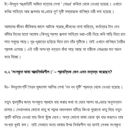
উ:-উদ্ধৃত পঙ্কতিটি অজিত দত্তের লেখা ‘ নোঙর’ কবিতা থেকে নেওয়া হয়েছে। এখানে
কবির সাহিত্য আর কল্পনার ভাণ্ডারে পুর্ণ সৃষ্টি সম্ভারকে বাণিজ্য তরী বলা হয়েছে।
আমাদের জীবন জীবিকার জালে আটকে পরেছে,জীবনের নানা দায়িত্ব, কর্তব্যের টান যেন
ভাঁটার টানের মতো অমোঘ।কিন্তু স্বপ্ন কল্পনা সাহিত্য ভরা-তরী নিয়ে কবি পাড়ি দিতে চান
সাত সমুদ্র পাড়ে। দূর-দূরান্তে ছড়িয়ে দিতে চান তাঁর সৃষ্টিকে। তাই এখানে বাণিজ্য তৈরীর
প্রসঙ্গ এসেছে। এই তরী অসংখ্য বন্ধনে বাঁধা পড়ে আছে যা তরীকে নোঙরের মত অচল
করে দিচ্ছে।
৩
.
২
‘
সংস্কৃত
ভাষা
আত্মনির্ভরশীল।
‘ –
প্রাবন্ধিক
কেন
এমন
মন্তব্য
করেছেন
?
উঃ- উদ্ধৃতাংশটি সৈয়দ মুজতফা আলির লেখা ‘নব নব সৃষ্টি’ প্রবন্ধ থেকে নেওয়া হয়েছে।
নতুন শব্দসৃষ্টির জন্য সংস্কৃত প্রথমে ধার করার কথা না ভেবে আপন ভাণ্ডারে অনুসন্ধান
চালায়। সেখানকার কোনো ধাতু বা শব্দের অদলবদল ঘটিয়ে কিংবা পুরোনো ধাতু দিয়ে নতুন
শব্দটি বানিয়ে নেওয়া যায় কিনা খুঁজে দেখে। অন্য কোনো ভাষা থেকে শব্দ ধার করলেও তার
সংখ্যা খুবই কম। তাই সেভাবে অন্য ভাষার উপর নির্ভরশীল নয় বলেই লেখক সংস্কৃত