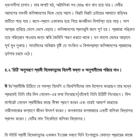
ধ্বংসলীলা চালান। তার দাপটে মঠ, অট্টালিকা সব ভেঙে খান খান হয়ে যায়। দেবীর
আদেশের নদনদী কলিঙ্গদেশের দিকে ধেয়ে আসে। বিরাট বিরাট ঢেউয়ের আঘাতে বাড়িঘর
মাটিতে পড়ে যায়। জলে-স্থলে একাকার হয়ে গিয়ে জনজীবন বিপর্যস্ত হয়ে পড়ে। সাপ
আশ্রয় হারিয়ে ফেলে ভেসে বেড়ায়। কলিঙ্গদেশের স্থলভূমি জলে পূর্ণ হয়। প্রজারা শঙ্কিত
হয়ে পরিত্রান পাওয়ার জন্য ঋষি জৈমিনি স্মরণ করতে থাকে। ঘন কালো মেঘের আড়ালে
সূর্য মুখ লুকায়। সাতদিনের অবিরাম বৃষ্টি তে শংকিত ও বিপদগ্রস্ত কলিঙ্গদেশের প্রজাদের
দুর্দশার চরমে ওঠে।
৪
.
২
‘
চিঠি
’
অনুসরণে
স্বামী
বিবেকানন্দের
বিদেশী
ভক্ত
ও
অনুগামীদের
পরিচয়
দাও।
উ
উঃ‘স্বামীজি চিঠিতে যে সমস্ত বিদেশি ও বিদেশিনীদের নাম উল্লেখ করেছেন তার মধ্যে
প্রথমেই তিনি তাঁর মিস নোবেল-এর কথা লিখেছেন|তাঁকেই তিনি চিঠিটি লিখেছেন। মিস
মার্গারেট নোবেল স্বামীজির কাছে দীক্ষা গ্রহণ করেন এবং তারই আদর্শে ভারতের
নারীসমাজের কল্যাণে জীবন উৎসর্গ করেন। কলকাতার বাগবাজারে একটি বালিকা বিদ্যালয়
স্থাপন করেন। যেটির নাম ‘নিবেদিতা বালিকা বিদ্যালয়।
মি স্টার্ডি স্বামী বিবেকানন্দের একজন ইংরেজ ভক্ত যিনি ইংল্যান্ডে বেদান্ত প্রচারের কাজে