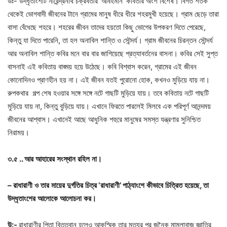
উঃ- উদ্ধৃতাংশটি নীরেন্দ্রনাথ চক্রবর্তীর ‘আবহমান’ কবিতার অংশ বিশেষ। বিগত শতক
থেকেই ভোগবাদী জীবনের টানে গ্রামের মানুষ ধীরে ধীরে শহরমুখী হয়েছে। গ্রাম ছেড়ে তারা
বাসা বেঁধেছে শহরে। শহরের জীবন তাদের হয়তো কিছু ভোগের উপকরণ দিতে পেরেছে,
কিন্তু যা দিতে পারেনি, তা হল অনাবিল শান্তি ও সৌন্দর্য। গ্রাম জীবনের চিরন্তন সৌন্দর্য
আর অনাবিল শান্তি কবির মনে বার বার জাগিয়েছে প্রত্যাবর্তনের বাসনা। কবির সেই সুপ্ত
বাসনাই এই কবিতায় বাঙ্ময় হয়ে উঠেছে। কবি বিশ্বাস করেন, গ্রামের এই জীবন
কোনোদিন‌ও প্রাণহীন হয় না। এই জীবন যত‌ই পুরোনো হোক, কখনও মুড়িয়ে যায় না।
রুপকথার গল্প শেষ হওয়ার সঙ্গে সঙ্গে নটে গাছটি মুড়িয়ে যায়। তবে কবিতায় নটে গাছটি
মুড়িয়ে যায় না, কিন্তু বুড়িয়ে যায়। এখানে ফিরতে পারলেই মিলবে এক পরিপূর্ণ আনন্দময়
জীবনের আশ্বাস। এখানেই আছে আধুনিক শহুরে মানুষের সমস্ত যন্ত্রণার সুনিশ্চিত
নিরাময়।
৩
.
৫
..
আর
আহারের
সংস্থান
রহিল
না।
–
রাধারাণী
ও
তার
মায়ের
দুর্গতির
চিত্র
‘
রাধারাণী
’
পাঠ্যাংশে
কীভাবে
চিত্রিত
হয়েছে
,
তা
উদ্ধৃতাংশের
আলোকে
আলোচনা
কর।
উ
:-
রাধারাণীর পিতা বিত্তবান হলেও আকস্মিক তার মৃত্যুর পর জনৈক মামলাবাজ জ্ঞাতির