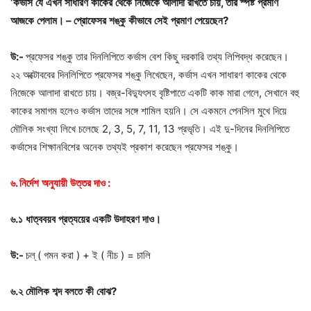
‘
কর্ভাস
যে
এখন
সাধারণ
কাকের
থেকে
নিজেকে
আলাদা
রাখতে
চায়
,
তার
স্পষ্ট
প্রমাণ
আজকে
পেলাম।
–
প্রোফেসর
শঙ্কু
কীভাবে
সেই
প্রমাণ
পেয়েছেন
?
উ
:-
প্রফেসর শঙ্কু তার দিনলিপিতে কর্ভাস বেশ কিছু দরকারি তথ্য লিপিবদ্ধ করেছেন।
২২ অক্টোববের দিনলিপিতে প্রফেসর শঙ্কু লিখেছেন, কর্ভাস এখন সাধারণ কাকের থেকে
নিজেকে আলাদা রাখতে চায়। বজ্র-বিদ্যুৎসহ বৃষ্টিপাতে একটি কাক মারা গেলে, সেখানে বহু
কাকের সমাগম হলেও কর্ভাস তাদের সঙ্গে শামিল হয়নি। সে একমনে পেনসিল মুখে দিয়ে
মৌলিক সংখ্যা লিখে চলেছে 2, 3, 5, 7, 11, 13 প্রভৃতি। এই দু-দিনের দিনলিপিতে
কর্ভাসের শিক্ষানবিশের অনেক তথ্যই প্রকাশ করেছেন প্রফেসর শঙ্কু।
৬
.
নির্দেশ
অনুযায়ী
উত্তর
দাও
:
৬
.
১
ধাত্ববয়ব
প্রত্যয়ের
একটি
উদাহরণ
দাও।
উ
:-
চল্ ( গমন করা ) + ই ( নীচ ) = চালি
৬
.
২
মৌলিক
শব্দ
বলতে
কী
বোঝ
?