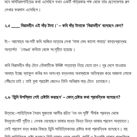
মনে মাস্টারমশাইয়ের কথা এসেছিল যখন একটি পত্রিকার পক্ষ থেকে তার ছেলেবেলার গল্প
লেখার ফরমাস এসেছিল।
২
.
৫
____
বিরামহীন
এই
দাঁড়
টানা।
‘ –
কবি
দাঁড়
টানাকে
‘
বিরামহীন
‘
বলেছেন
কেন
?
উ:- আলোচ্য অংশটি কবি অজিত দত্তের লেখা ‘সাদা মেঘ কালো পাহাড়’ কাব্যগ্রন্থের
অন্তর্গত ‘নোঙর’ কবিতা থেকে সংগৃহীত হয়েছে।
কবি বিরামহীন দাঁড় টেনে নৌকাটিকে উদ্দিষ্ট গন্তব্যে নিয়ে যেতে চান। দূর দেশে যাওয়ার
অদম্য ইচ্ছে ব্যাকুল কবির মন অসংখ্য বন্ধনময় অবস্থাকে অতিক্রম করে অজানা লোকে
পৌঁছতে চাই। তাই বৃথা প্রচেষ্টা জেনেও তিনি অবিরাম দাড় টেনে চলেছেন।
২
.
৬
‘
হিন্দি
উপস্থিত
সেই
চেষ্টাটা
করছেন
‘ –
কোন্
‌
চেষ্টার
কথা
প্রাবন্ধিক
বলেছেন
?
উত্তর:-সাহিত্যিক সৈয়দ মুজতবা আলীর রচিত ‘নব নব সৃষ্টি’ শীর্ষক প্রবন্ধ থেকে
উদ্ধৃতাংশটি গৃহীত। লেখক দেখেছেন ভাষার মধ্যে ভিন্ন ভিন্ন ভাষার প্রবেশ অব্যাহত।
সেই প্রবেশ বন্ধ করার বিষয়ে হিন্দি সাহিত্যিকদের চেষ্টার কথা প্রাবন্ধিক বলেছেন। বহু
হিন্দি সাহিত্যিক চেষ্টা করছেন হিন্দি ভাষার থেকে আরবি, ফার্সি ও ইংরেজি ভাষার শব্দগুলিকে