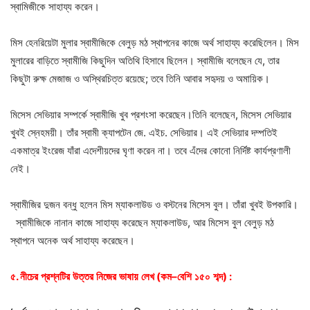
স্বামিজীকে সাহায্য করেন।
মিস হেনরিয়েটা মুলার স্বামীজিকে বেলুড় মঠ স্থাপনের কাজে অর্থ সাহায্য করেছিলেন। মিস
মুলারের বাড়িতে স্বামীজি কিছুদিন অতিথি হিসাবে ছিলেন। স্বামীজি বলেছেন যে, তার
কিছুটা রুক্ষ মেজাজ ও অস্থিরচিত্ত রয়েছে; তবে তিনি আবার সহৃদয় ও অমায়িক।
মিসেস সেভিয়ার সম্পর্কে স্বামীজি খুব প্রশংসা করেছেন।তিনি বলেছেন, মিসেস সেভিয়ার
খুবই স্নেহময়ী। তাঁর স্বামী ক্যাপটেন জে. এইচ. সেভিয়ার। এই সেভিয়ার দম্পতিই
একমাত্র ইংরেজ যাঁরা এদেশীয়দের ঘৃণা করেন না। তবে এঁদের কোনো নির্দিষ্ট কার্যপ্রণালী
নেই।
স্বামীজির দুজন বন্ধু হলেন মিস ম্যাকলাউড ও বস্টনের মিসেস বুল। তাঁরা খুবই উপকারি।
স্বামীজিকে নানান কাজে সাহায্য করেছেন ম্যাকলাউড, আর মিসেস বুল বেলুড় মঠ
স্থাপনে অনেক অর্থ সাহায্য করেছেন।
৫
.
নীচের
প্রশ্নটির
উত্তর
নিজের
ভাষায়
লেখ
(
কম
–
বেশি
১৫০
শব্দ
) :