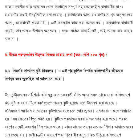
কারণে স্বামীর বাড়ি ভদ্রাসন থেকে বিতাড়িত সম্পূর্ণ সহায়সম্বলহীন রাধারাণীর মা ও
রাধারাণীর কথাই উদ্ধৃতিটিতে বলা হয়েছে । রথযাত্রার আগে রাধারাণীর মা খুব অসুস্থ হয়ে
পড়ল , একেবারেই শয্যাশায়ী । এই অবস্থায় কাজ করা সম্ভব নয় । অন্যদিকে রাধারাণী
ছোটো, তার পক্ষেও উপার্জন অসম্ভব । ঘরেও সঞ্চিত আহার্য নেই , তাই তাদের আর আহার
চলে না ।
৪
.
নীচের
প্রশ্নগুলির
উত্তর
নিজের
ভাষায়
লেখা
(
কম
–
বেশি
১৫০
শব্দ
) :
৪
.
১
‘
নিরবধি
সাতদিন
বৃষ্টি
নিরন্তর।
‘ –
এই
প্রাকৃতিক
বিপর্যয়
কলিঙ্গবাসীর
জীবনকে
বিপন্ন
করে
তুলেছিল
তা
আলোচনা
করো।
উ:- চন্ডীমঙ্গলের সর্বশ্রেষ্ঠ কবি মুকুন্দরাম চক্রবর্তী রচিত অভয়ামঙ্গল থেকে নেয়া কলিঙ্গদেশে
ঝড় বৃষ্টি কাব্যাংশটিতে কলিঙ্গদেশে প্রবল বৃষ্টি হয়েছে বলে উল্লেখ করা হয়েছে।
কলিঙ্গদেশে অবিরাম সাতদিনের বৃষ্টিপাতের সঙ্গে চলে ঘোর তান্ডব। সমগ্র দেশ জলে প্লাবিত
হয় শস্য ক্ষেতের বিপুল ক্ষতি হয়। বৃষ্টিতে প্রজাদের ঘরবাড়ি জলমগ্ন হয়ে পড়ে। প্রবল
বর্ষণের সঙ্গেই অসংখ্য শিল পরতে থাকে। ভাদ্র মাসের তালের মত বড় শিলার আঘাতে ঘরের
চাল ভেঙে যায়। দেবী চণ্ডীর আদেশে পবন পুত্র বীর হনুমান ঝড় উঠিয়ে কলিঙ্গদেশে