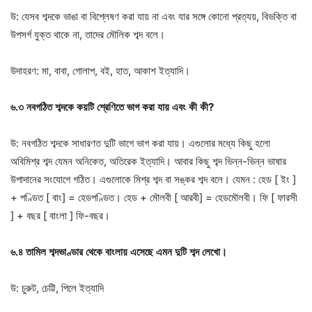
উ: যেসব শব্দকে ভাঙা বা বিশ্লেষণ করা যায় না এবং যার সঙ্গে কোনো প্রত্যয়, বিভক্তি বা
উপসর্গ যুক্ত থাকে না, তাদের মৌলিক শব্দ বলে।
উদাহরণ: মা, বাবা, গোলাপ, বই, হাত, আকাশ ইত্যাদি।
৬
.
৩
নবগঠিত
শব্দকে
কয়টি
শ্রেণিতে
ভাগ
করা
যায়
এবং
কী
কী
?
উ: নবগঠিত শব্দকে সাধারণত দুটি ভাগে ভাগ করা যায়। এগুলোর মধ্যে কিছু হলো
অবিমিশ্র শব্দ যেমন অনিকেত, অতিরেক ইত্যাদি। আবার কিছু শব্দ ভিন্ন-ভিন্ন ভাষার
উপাদানের সংযোগে গঠিত। এগুলোকে মিশ্র শব্দ বা সঙ্কর শব্দ বলে। যেমন : হেড [ ইং ]
+ পণ্ডিত [ বাং] = হেডপণ্ডিত। হেড + মৌলবী [ আরবী] = হেডমৌলবী। ফি [ ফারসী
] + বছর [ বাংলা ] ফি-বছর।
৬
.
৪
তামিল
শব্দভাণ্ডার
থেকে
বাংলায়
এসেছে
এমন
দুটি
শব্দ
লেখো।
উ: চুরুট, চেট্টি, পিলে ইত্যাদি