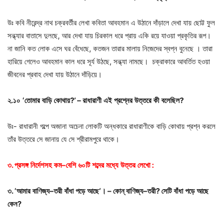
উঃ কবি নীরেন্দ্র নাথ চক্রবর্তীর লেখা কবিতা আবহমান এ উঠানে দাঁড়ালে দেখা যায় ছোট্ট ফুল
সন্ধ্যার বাতাসে দুলছে, আর দেখা যায় চিরকাল ধরে প্রায় একি রয়ে যাওয়া প্রকৃতির রূপ।
না জানি কত লোক এসে ঘর বেঁধেছে, কতজন তারার মালায় নিজেদের স্বপ্ন বুনেছে । তারা
হারিয়ে গেলেও আবহমান কাল ধরে সূর্য উঠছে, সন্ধ্যা নামছে। চক্রাকারে আবর্তিত হওয়া
জীবনের প্রবাহ দেখা যায় উঠানে দাঁড়িয়ে।
২
.
১০
‘
তোমার
বাড়ি
কোথায়
?’ –
রাধারাণী
এই
প্রশ্নের
উত্তরে
কী
বলেছিল
?
উঃ- রাধারানী গল্পে অজানা অচেনা লোকটি অন্ধকারে রাধারাণীকে বাড়ি কোথায় প্রশ্ন করলে
তাঁর উত্তরে সে জানায় যে সে শ্রীরামপুরে থাকে।
৩
.
প্রসঙ্গ
নির্দেশসহ
কম
–
বেশি
৬০টি
শব্দের
মধ্যে
উত্তর
লেখাে
:
৩
.
‘
আমার
বাণিজ্য
–
তরী
বাঁধা
পড়ে
আছে
‘
।
–
কোন্
‌
বাণিজ্য
–
তরী
?
সেটি
বাঁধা
পড়ে
আছে
কেন
?