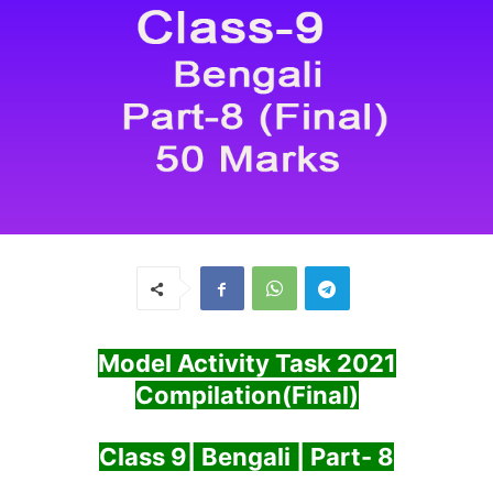
Model Activity Task 2021
Compilation(Final)
Class 9| Bengali | Part- 8