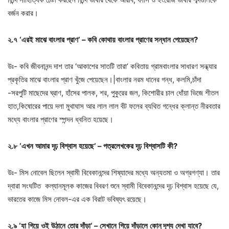
বর্জন করার।
২
.
৭
‘
এরই
মাঝে
বাংলার
প্রাণ
‘ –
কবি
কোথায়
বাংলার
প্রাণের
সন্ধান
পেয়েছেন
?
উঃ- কবি জীবনানন্দ দাশ তার ‘আকাশের সাতটি তারা’ কবিতায় গ্রামবাংলার সাধারণ সন্ধ্যার
প্রকৃতির মাঝে বাংলার প্রাণ খুঁজে পেয়েছেন।|বাংলার নরম ধানের গন্ধ, কলমি,চাঁদা
-সরপুটি মাছেদের ঘ্রাণ, হাঁসের পালক, শর, পুকুরের জল, কিশোরীর চাল ধোঁয়া ভিজে শীতল
হাত,কিষোরের পায়ে দলা মুথাঘাস আর লাল লাল বঁট ফলের ব্যথিত গন্ধের ক্লান্ত নীরবতার
মধ্যে বাংলার প্রাণের স্পন্দন ধ্বনিত হয়েছে।
২
.
৮
‘
এখন
আমার
দৃঢ়
বিশ্বাস
হয়েছে
‘ –
পত্রলেখকের
দৃঢ়
বিশ্বাসটি
কী
?
উঃ- মিস নোবেল ছিলেন স্বামী বিবেকানন্দের শিষ্যাদের মধ্যে অন্যতমা ও অগ্রগণ্যা। তার
দ্বারা সংঘটিত কল্যানমূলক কাজের বিবরণ শুনে স্বামী বিবেকানন্দের দৃঢ় বিশ্বাস হয়েছে যে,
ভারতের কাজে মিস নোবল-এর এক বিরাট ভবিষ্যৎ রয়েছে।
২
.
৯
‘
যা
গিয়ে
ওই
উঠানে
তোর
দাঁড়া
‘ –
সেখানে
গিয়ে
দাঁড়ালে
কোন্
‌
দৃশ্য
দেখা
যাবে
?