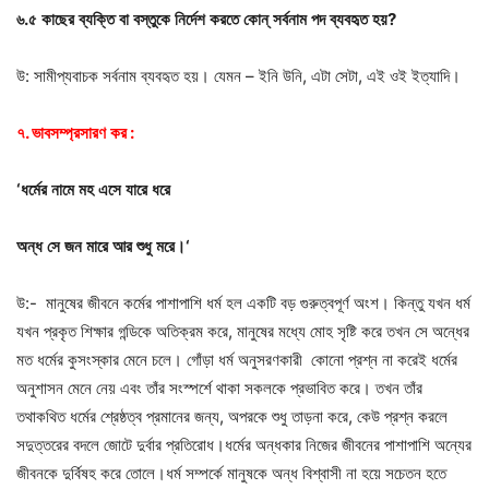
৬
.
৫
কাছের
ব্যক্তি
বা
বস্তুকে
নির্দেশ
করতে
কোন্
সর্বনাম
পদ
ব্যবহৃত
হয়
?
উ: সামীপ্যবাচক সর্বনাম ব্যবহৃত হয়। যেমন – ইনি উনি, এটা সেটা, এই ওই ইত্যাদি।
৭
.
ভাবসম্প্রসারণ
কর
:
‘
ধর্মের
নামে
মহ
এসে
যারে
ধরে
অন্ধ
সে
জন
মারে
আর
শুধু
মরে।
‘
উ:- মানুষের জীবনে কর্মের পাশাপাশি ধর্ম হল একটি বড় গুরুত্বপূর্ণ অংশ। কিন্তু যখন ধর্ম
যখন প্রকৃত শিক্ষার গন্ডিকে অতিক্রম করে, মানুষের মধ্যে মোহ সৃষ্টি করে তখন সে অন্ধের
মত ধর্মের কুসংস্কার মেনে চলে। গোঁড়া ধর্ম অনুসরণকারী কোনো প্রশ্ন না করেই ধর্মের
অনুশাসন মেনে নেয় এবং তাঁর সংস্পর্শে থাকা সকলকে প্রভাবিত করে। তখন তাঁর
তথাকথিত ধর্মের শ্রেষ্ঠত্ব প্রমানের জন্য, অপরকে শুধু তাড়না করে, কেউ প্রশ্ন করলে
সদুত্তরের বদলে জোটে দুর্বার প্রতিরোধ।ধর্মের অন্ধকার নিজের জীবনের পাশাপাশি অন্যের
জীবনকে দুর্বিষহ করে তোলে।ধর্ম সম্পর্কে মানুষকে অন্ধ বিশ্বাসী না হয়ে সচেতন হতে