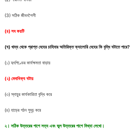
(3) সঠিক জীবনশৈলী
(
৪
)
সব
কয়টি
(
ঘ
)
খাদ্য
থেকে
প্রাপ্ত
দেহের
চাহিদার
অতিরিক্ত
ক্যালোরি
দেহের
কি
বৃদ্ধি
ঘটাতে
পারে
?
(১) হৃৎপিণ্ডের কার্যক্ষমতা বাড়ায়
(
২
)
মেদাধিক্য
ঘটায়
(৩) স্নায়ুর কার্যকারিতা বৃদ্ধি করে
(৪) হাড়ের গঠন সুদৃঢ় করে
২।
সঠিক
উত্তরের
পাশে
সত্য
এবং
ভুল
উত্তরের
পাশে
মিথ্যা
লেখো।