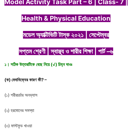
Model Activity Task Part – 6 | Class- 7 |
Health & Physical Education
মডেল
অ্যাক্টিভিটি
টাস্ক
২০২১
|
সেপ্টেম্বর
সপ্তম
শ্রেণী
|
স্বাস্থ্য ও শারীর শিক্ষা |
পার্ট
–
৬
১।
সঠিক
উত্তরটিকে
বেছে
নিয়ে
(√)
চিহ্ন
দাওঃ
(
ক
)
মেদাধিক্যের
কারণ
কী
? –
(১) শরীরচর্চার অনভ্যাস
(২) হরমোনের সমস্যা
(৩) ফাস্টফুড খাওয়া