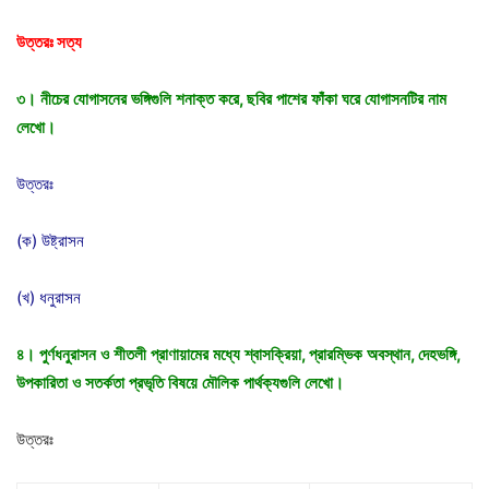
উত্তরঃ
সত্য
৩।
নীচের
যোগাসনের
ভঙ্গিগুলি
শনাক্ত
করে
,
ছবির
পাশের
ফাঁকা
ঘরে
যোগাসনটির
নাম
লেখো।
উত্তরঃ
(ক) উষ্ট্রাসন
(খ) ধনুরাসন
৪।
পুর্ণধনুরাসন
ও
শীতলী
প্রাণায়ামের
মধ্যে
শ্বাসক্রিয়া
,
প্রারম্ভিক
অবস্থান
,
দেহভঙ্গি
,
উপকারিতা
ও
সতর্কতা
প্রভৃতি
বিষয়ে
মৌলিক
পার্থক্যগুলি
লেখো।
উত্তরঃ