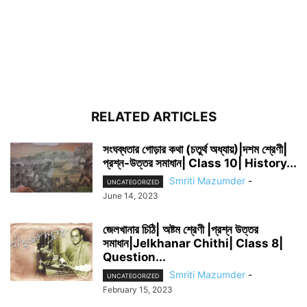
RELATED ARTICLES
সংঘব্ধতার গোড়ার কথা (চতুর্থ অধ্যায়)|দশম শ্রেণী|
প্রশ্ন-উত্তর সমাধান| Class 10| History...
Smriti Mazumder
-
UNCATEGORIZED
June 14, 2023
জেলখানার চিঠি| অষ্টম শ্রেণী |প্রশ্ন উত্তর
সমাধান|Jelkhanar Chithi| Class 8|
Question...
Smriti Mazumder
-
UNCATEGORIZED
February 15, 2023