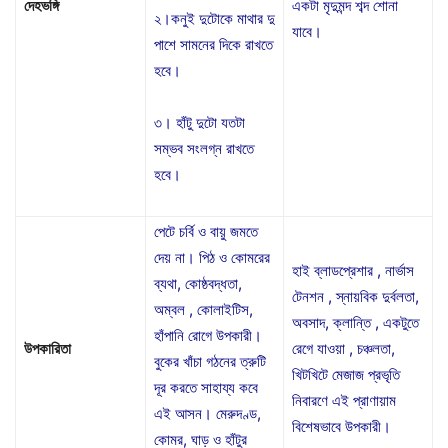
দেহভঙ্গি
একটা মৃদুমন্দ শব্দ শোনা
২।কনুই দুটোকে মাথার দু
যাবে।
পাশে সামনের দিকে রাখতে
হবে।
৩। হাঁটু দুটো যতটা
সম্ভব সংলগ্ন রাখতে
হবে।
পেটে চর্বি ও বায়ু জমতে
দেয় না। পিঠ ও কোমরের
হাই ব্লাডপ্রেশার , নার্ভাস
ব্যথা, কোষ্ঠবদ্ধতা,
টেনশন , স্নায়বিক দুর্বলতা,
অম্বল , কোলাইটিস,
অবসাদ, ক্লান্তি , একটুতে
হাঁপানি রোগে উপকারী।
উপকারিতা
রেগে যাওয়া , চঞ্চলতা,
বুকের খাঁচা গঠনের ত্রুটি
খিটখিটে মেজাজ প্রভৃতি
দূর করতে সাহায্য কবে
নিবারণে এই প্রাণায়াম
এই আসন। মেরুদণ্ড,
বিশেষভাবে উপকারী।
কোমর, ঘাড় ও হাঁটুর