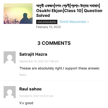
অসুখী একজন|দশম শ্রেণী|প্রশ্ন-উত্তর সমাধান|
Osukhi Ekjon|Class 10| Question
Solved
Smriti Mazumder
-
UNCATEGORIZED
February 15, 2023
3 COMMENTS
Satrajit Hazra
September 14, 2021 At 7:46 pm
Thease are absolutely right.I support these answer.
Reply
Raul sahoo
October 6, 2021 At 8:21 am
V.v good