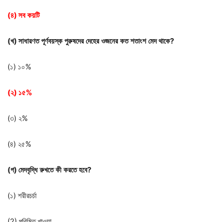
(
৪
)
সব
কয়টি
(
খ
)
সাধারণত
পূর্ণবয়স্ক
পুরুষদের
দেহের
ওজনের
কত
শতাংশ
মেদ
থাকে
?
(১) ১০%
(
২
)
১৫
%
(৩) ২%
(৪) ২৫%
(
গ
)
মেদবৃদ্ধি
রুখতে
কী
করতে
হবে
?
(১) শরীরচর্চা
(2) পরিমিত খাওয়া