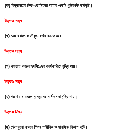
(
ক
)
বিদ্যালয়ের
মিড
–
ডে
মিলের
আহার
একটি
পুষ্টিবর্ধক
কর্মসূচি।
উত্তরঃ
সত্য
(
খ
)
মেদ
ঝরাতে
ফাস্টফুড
বর্জন
করতে
হবে।
উত্তরঃ
সত্য
(
গ
)
ব্যায়াম
করলে
হৃদপিণ্ডের
কার্যকারিতা
বৃদ্ধি
পায়।
উত্তরঃ
সত্য
(
ঘ
)
প্রাণায়াম
করলে
ফুসফুসের
কর্মক্ষমতা
বৃদ্ধি
পায়।
উত্তরঃ
মিথ্যা
(
ঙ
)
খেলাধুলো
করলে
শিশুর
শারীরিক
ও
মানসিক
বিকাশ
ঘটে।