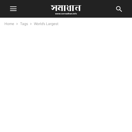
Home
Tags
World’s Largest